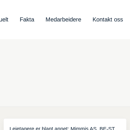
uelt
Fakta
Medarbeidere
Kontakt oss
Leietagere er blant annet: Mimmis AS, BE-ST