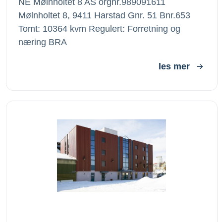
NE Mølnholtet 8 AS orgnr.989091611
Mølnholtet 8, 9411 Harstad Gnr. 51 Bnr.653
Tomt: 10364 kvm Regulert: Forretning og
næring BRA
les mer
Havnegaten 2, Harstad