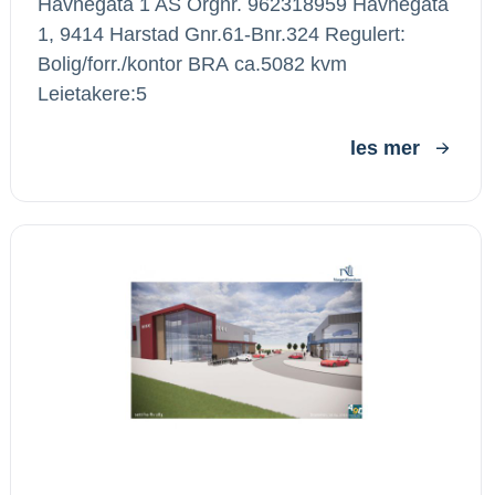
Havnegata 1 AS Orgnr. 962318959 Havnegata
1, 9414 Harstad Gnr.61-Bnr.324 Regulert:
Bolig/forr./kontor BRA ca.5082 kvm
Leietakere:5
les mer
Gamle Riksvei 237, Drammen