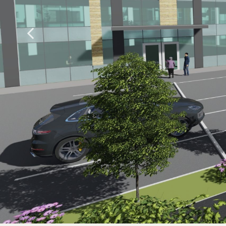
NorgesEiendom
NorgesEiendom forvalter og utvikler eiendommer innen