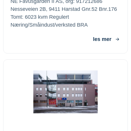
NE Favusgården II AS, org: 917212686
Nesseveien 2B, 9411 Harstad Gnr.52 Bnr.176
Tomt: 6023 kvm Regulert
Næring/Småindust/verksted BRA
les mer
Havnegaten 4, Harstad